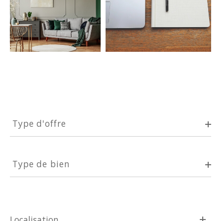
Type
d'offre
Type d'offre
Type
de
Type de bien
bien