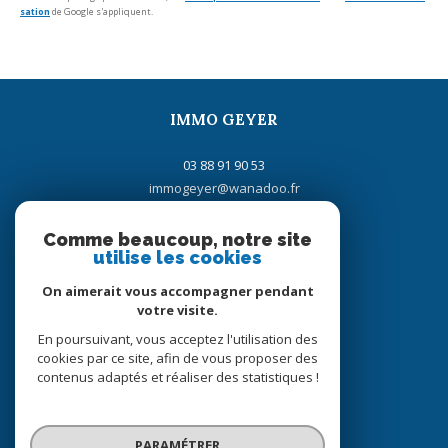
sation
de Google s'appliquent.
IMMO GEYER
03 88 91 90 53
immogeyer@wanadoo.fr
16 rue de la Gare
67700
saverne
Comme beaucoup, notre site
utilise les cookies
On aimerait vous accompagner pendant
votre visite.
Adhérents
En poursuivant, vous acceptez l'utilisation des
cookies par ce site, afin de vous proposer des
contenus adaptés et réaliser des statistiques !
PARAMÉTRER