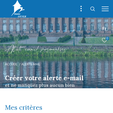
Fr
0
A
l
e
t
e
e
m
a
i
p
e
s
o
n
a
i
é
e
ACCUEIL
ALERTE MAIL
Créer votre alerte e-mail
et ne manquez plus aucun bien
Mes critères