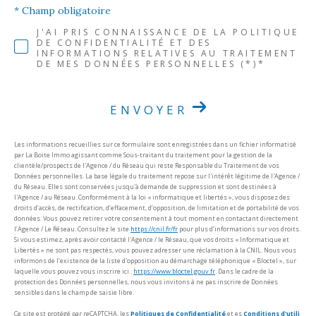
* Champ obligatoire
J'AI PRIS CONNAISSANCE DE LA POLITIQUE
DE CONFIDENTIALITÉ ET DES
INFORMATIONS RELATIVES AU TRAITEMENT
DE MES DONNÉES PERSONNELLES (*)*
ENVOYER
Les informations recueillies sur ce formulaire sont enregistrées dans un fichier informatisé
par La Boite Immo agissant comme Sous-traitant du traitement pour la gestion de la
clientèle/prospects de l'Agence / du Réseau qui reste Responsable du Traitement de vos
Données personnelles. La base légale du traitement repose sur l'intérêt légitime de l'Agence /
du Réseau. Elles sont conservées jusqu'à demande de suppression et sont destinées à
l'Agence / au Réseau. Conformément à la loi « informatique et libertés », vous disposez des
droits d’accès, de rectification, d’effacement, d’opposition, de limitation et de portabilité de vos
données. Vous pouvez retirer votre consentement à tout moment en contactant directement
l’Agence / Le Réseau. Consultez le site
https://cnil.fr/fr
pour plus d’informations sur vos droits.
Si vous estimez, après avoir contacté l'Agence / le Réseau, que vos droits « Informatique et
Libertés » ne sont pas respectés, vous pouvez adresser une réclamation à la CNIL. Nous vous
informons de l’existence de la liste d'opposition au démarchage téléphonique « Bloctel », sur
laquelle vous pouvez vous inscrire ici :
https://www.bloctel.gouv.fr
. Dans le cadre de la
protection des Données personnelles, nous vous invitons à ne pas inscrire de Données
sensibles dans le champ de saisie libre.
Ce site est protégé par reCAPTCHA, les
Politiques de Confidentialité
et es
Conditions d'utili