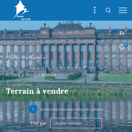
Fr
0
V
o
r
e
r
e
c
e
c
e
ACCUEIL
VENTE
TERRAIN
Terrain à vendre
1
Annonce(s) trouvée(s) selon vos critères
Trier par
Les plus récentes