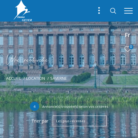
Fr
0
V
o
r
e
r
e
c
e
c
e
ACCUEIL
LOCATION
SAVERNE
4
Annonce(s) trouvée(s) selon vos critères
Trier par
Les plus récentes