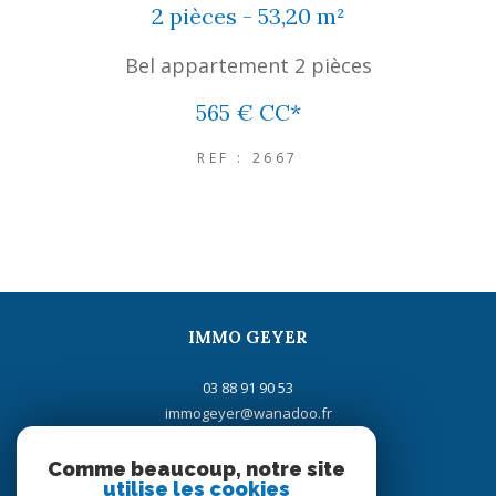
2 pièces - 53,20 m²
Bel appartement 2 pièces
565 €
CC*
REF : 2667
IMMO GEYER
03 88 91 90 53
immogeyer@wanadoo.fr
16 rue de la Gare
67700
saverne
Comme beaucoup, notre site
utilise les cookies