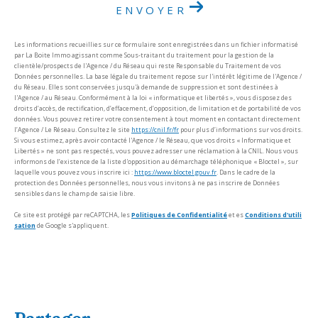
ENVOYER
Les informations recueillies sur ce formulaire sont enregistrées dans un fichier informatisé
par La Boite Immo agissant comme Sous-traitant du traitement pour la gestion de la
clientèle/prospects de l'Agence / du Réseau qui reste Responsable du Traitement de vos
Données personnelles. La base légale du traitement repose sur l'intérêt légitime de l'Agence /
du Réseau. Elles sont conservées jusqu'à demande de suppression et sont destinées à
l'Agence / au Réseau. Conformément à la loi « informatique et libertés », vous disposez des
droits d’accès, de rectification, d’effacement, d’opposition, de limitation et de portabilité de vos
données. Vous pouvez retirer votre consentement à tout moment en contactant directement
l’Agence / Le Réseau. Consultez le site
https://cnil.fr/fr
pour plus d’informations sur vos droits.
Si vous estimez, après avoir contacté l'Agence / le Réseau, que vos droits « Informatique et
Libertés » ne sont pas respectés, vous pouvez adresser une réclamation à la CNIL. Nous vous
informons de l’existence de la liste d'opposition au démarchage téléphonique « Bloctel », sur
laquelle vous pouvez vous inscrire ici :
https://www.bloctel.gouv.fr
. Dans le cadre de la
protection des Données personnelles, nous vous invitons à ne pas inscrire de Données
sensibles dans le champ de saisie libre.
Ce site est protégé par reCAPTCHA, les
Politiques de Confidentialité
et es
Conditions d'utili
sation
de Google s'appliquent.