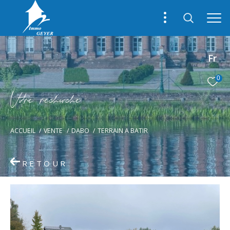
Fr
0
V
o
r
e
r
e
c
e
c
e
ACCUEIL
VENTE
DABO
TERRAIN A BATIR
RETOUR