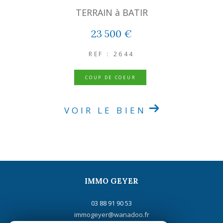
TERRAIN à BATIR
23 500 €
REF : 2644
COUP DE COEUR
VOIR LE BIEN
IMMO GEYER
03 88 91 90 53
immogeyer@wanadoo.fr