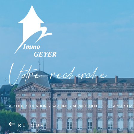
V
o
r
e
r
e
c
e
c
e
ACCUEIL
LOCATION
SAVERNE
APPARTEMENT
T3
APPARTEME
RETOUR