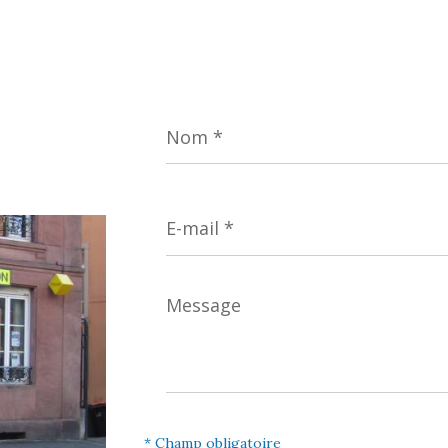
Nom
*
E-
mail
*
Message
*
* Champ obligatoire