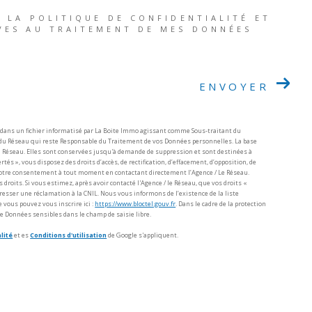
E LA POLITIQUE DE CONFIDENTIALITÉ ET
VES AU TRAITEMENT DE MES DONNÉES
ENVOYER
s dans un fichier informatisé par La Boite Immo agissant comme Sous-traitant du
 / du Réseau qui reste Responsable du Traitement de vos Données personnelles. La base
 du Réseau. Elles sont conservées jusqu'à demande de suppression et sont destinées à
tés », vous disposez des droits d’accès, de rectification, d’effacement, d’opposition, de
r votre consentement à tout moment en contactant directement l’Agence / Le Réseau.
droits. Si vous estimez, après avoir contacté l'Agence / le Réseau, que vos droits «
resser une réclamation à la CNIL. Nous vous informons de l’existence de la liste
 vous pouvez vous inscrire ici :
https://www.bloctel.gouv.fr
. Dans le cadre de la protection
e Données sensibles dans le champ de saisie libre.
lité
et es
Conditions d'utilisation
de Google s'appliquent.